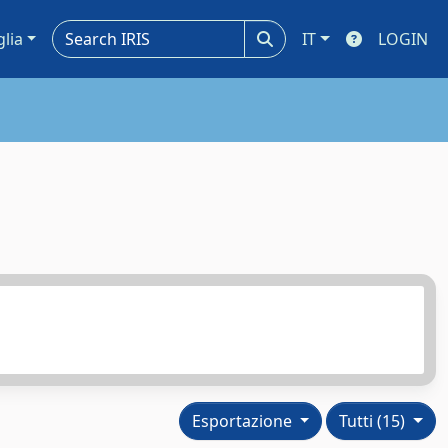
glia
IT
LOGIN
Esportazione
Tutti (15)