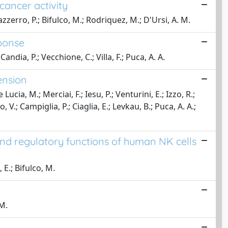
cancer activity
Gazzerro, P.; Bifulco, M.; Rodriquez, M.; D'Ursi, A. M.
ponse
Candia, P.; Vecchione, C.; Villa, F.; Puca, A. A.
ension
ucia, M.; Merciai, F.; Iesu, P.; Venturini, E.; Izzo, R.;
 V.; Campiglia, P.; Ciaglia, E.; Levkau, B.; Puca, A. A.;
and regulatory functions of human NK cells
 E.; Bifulco, M.
 M.