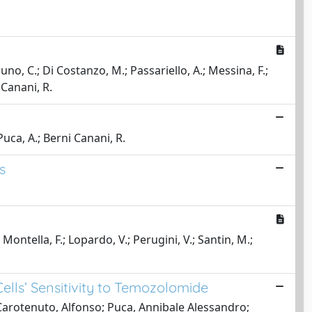
runo, C.; Di Costanzo, M.; Passariello, A.; Messina, F.;
 Canani, R.
 Puca, A.; Berni Canani, R.
s
 Montella, F.; Lopardo, V.; Perugini, V.; Santin, M.;
ells’ Sensitivity to Temozolomide
 Carotenuto, Alfonso; Puca, Annibale Alessandro;