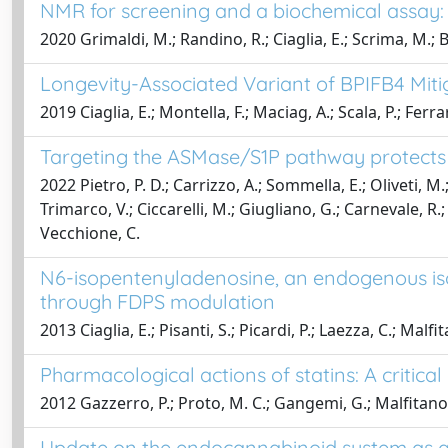
NMR for screening and a biochemical assay: I
2020 Grimaldi, M.; Randino, R.; Ciaglia, E.; Scrima, M.; Bu
Longevity-Associated Variant of BPIFB4 Mi
2019 Ciaglia, E.; Montella, F.; Maciag, A.; Scala, P.; Ferrar
Targeting the ASMase/S1P pathway protects 
2022 Pietro, P. D.; Carrizzo, A.; Sommella, E.; Oliveti, M.;
Trimarco, V.; Ciccarelli, M.; Giugliano, G.; Carnevale, R.; 
Vecchione, C.
N6-isopentenyladenosine, an endogenous isop
through FDPS modulation
2013 Ciaglia, E.; Pisanti, S.; Picardi, P.; Laezza, C.; Malf
Pharmacological actions of statins: A critic
2012 Gazzerro, P.; Proto, M. C.; Gangemi, G.; Malfitano, A.
Update on the endocannabinoid system as a