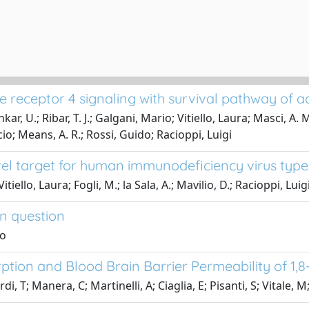
e receptor 4 signaling with survival pathway of ac
U.; Ribar, T. J.; Galgani, Mario; Vitiello, Laura; Masci, A. M.;
cio; Means, A. R.; Rossi, Guido; Racioppi, Luigi
novel target for human immunodeficiency virus type-
tiello, Laura; Fogli, M.; la Sala, A.; Mavilio, D.; Racioppi, Luig
en question
io
ion and Blood Brain Barrier Permeability of 1,8
 T; Manera, C; Martinelli, A; Ciaglia, E; Pisanti, S; Vitale, M