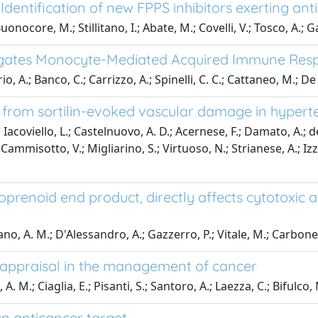
dentification of new FPPS inhibitors exerting anti
onocore, M.; Stillitano, I.; Abate, M.; Covelli, V.; Tosco, A.; 
tigates Monocyte-Mediated Acquired Immune Res
io, A.; Banco, C.; Carrizzo, A.; Spinelli, C. C.; Cattaneo, M.; De 
from sortilin-evoked vascular damage in hypert
 Iacoviello, L.; Castelnuovo, A. D.; Acernese, F.; Damato, A.; de L
Cammisotto, V.; Migliarino, S.; Virtuoso, N.; Strianese, A.; Izzo,
renoid end product, directly affects cytotoxic 
itano, A. M.; D'Alessandro, A.; Gazzerro, P.; Vitale, M.; Carbone,
al appraisal in the management of cancer
 M.; Ciaglia, E.; Pisanti, S.; Santoro, A.; Laezza, C.; Bifulco,
n anticancer target