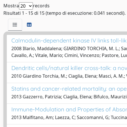
Mostra
records
Risultati 1 - 15 di 15 (tempo di esecuzione: 0.041 secondi).
Calmodulin-dependent kinase IV links toll-lik
2008 Illario, Maddalena; GIARDINO TORCHIA, M. L.; Sankar, 
Cavallo, A.; Vitale, Mario; Cimini, Vincenzo; Pastore, Lu
Dendritic cells/natural killer cross-talk: a 
2010 Giardino Torchia, M.; Ciaglia, Elena; Masci, A. M.; Vi
Statins and cancer-related mortality: an op
2013 Gazzerro, Patrizia; Ciaglia, Elena; Bifulco, Mauriz
Immune-Modulation and Properties of Absorpt
2013 Malfitano, Am; Laezza, C; Saccomanni, G; Tuccinardi,