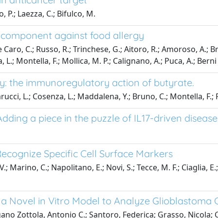
 P.; Laezza, C.; Bifulco, M.
e component against food allergy
De Caro, C.; Russo, R.; Trinchese, G.; Aitoro, R.; Amoroso, A.; B
, L.; Montella, F.; Mollica, M. P.; Calignano, A.; Puca, A.; Berni
gy: the immunoregulatory action of butyrate.
arucci, L.; Cosenza, L.; Maddalena, Y.; Bruno, C.; Montella, F.;
dding a piece in the puzzle of IL17-driven disease
 Recognize Specific Cell Surface Markers
 Marino, C.; Napolitano, E.; Novi, S.; Tecce, M. F.; Ciaglia, E.;
 a Novel in Vitro Model to Analyze Glioblastoma C
ano Zottola, Antonio C.; Santoro, Federica; Grasso, Nicola;