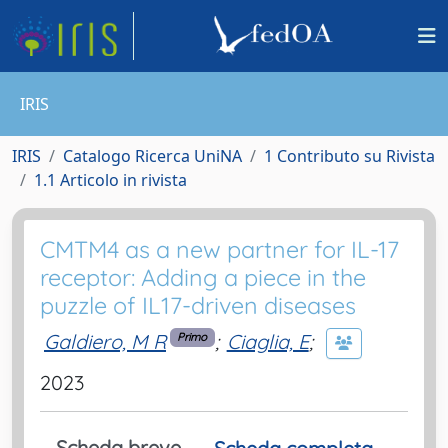
IRIS
IRIS
Catalogo Ricerca UniNA
1 Contributo su Rivista
1.1 Articolo in rivista
CMTM4 as a new partner for IL-17
receptor: Adding a piece in the
puzzle of IL17-driven diseases
Galdiero, M R
;
Ciaglia, E
;
Primo
2023
Scheda breve