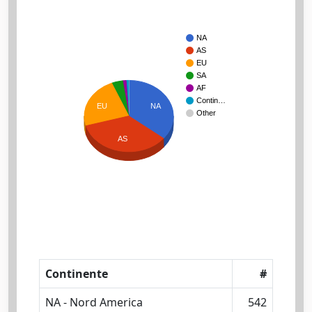
NA
AS
EU
SA
AF
Contin…
EU
NA
Other
AS
Continente
#
NA - Nord America
542