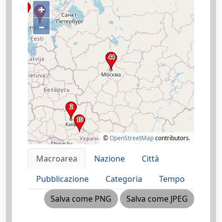
+
–
©
OpenStreetMap
contributors.
Macroarea
Nazione
Città
Pubblicazione
Categoria
Tempo
Salva come PNG
Salva come JPEG