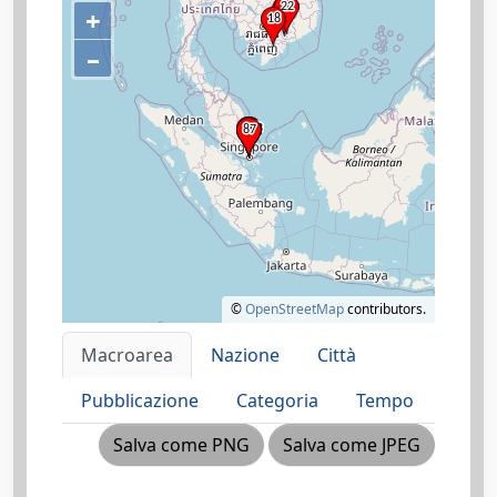
+
–
©
OpenStreetMap
contributors.
Macroarea
Nazione
Città
Pubblicazione
Categoria
Tempo
Salva come PNG
Salva come JPEG