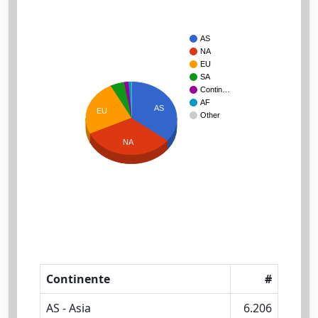
AS
NA
EU
SA
Contin…
AF
AS
EU
Other
NA
Continente
#
AS - Asia
6.206