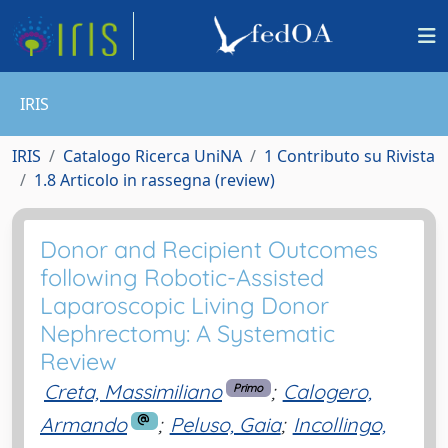
IRIS
IRIS
Catalogo Ricerca UniNA
1 Contributo su Rivista
1.8 Articolo in rassegna (review)
Donor and Recipient Outcomes
following Robotic-Assisted
Laparoscopic Living Donor
Nephrectomy: A Systematic
Review
Creta, Massimiliano
;
Calogero,
Primo
Armando
;
Peluso, Gaia
;
Incollingo,