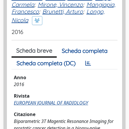
Carmela
;
Mirone, Vincenzo
;
Mangiapia,
Francesco
;
Brunetti, Arturo
;
Longo,
Nicola
2016
Scheda breve
Scheda completa
Scheda completa (DC)
Anno
2016
Rivista
EUROPEAN JOURNAL OF RADIOLOGY
Citazione
Biparametric 3T Magentic Resonance Imaging for
prostatic cancer detection in a biopsy-naïve