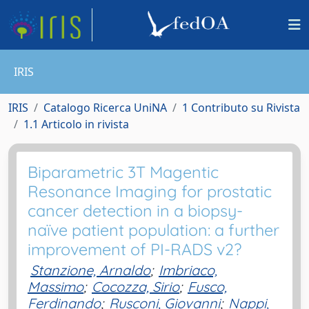
IRIS
IRIS
Catalogo Ricerca UniNA
1 Contributo su Rivista
1.1 Articolo in rivista
Biparametric 3T Magentic
Resonance Imaging for prostatic
cancer detection in a biopsy-
naïve patient population: a further
improvement of PI-RADS v2?
Stanzione, Arnaldo
;
Imbriaco,
Massimo
;
Cocozza, Sirio
;
Fusco,
Ferdinando
;
Rusconi, Giovanni
;
Nappi,