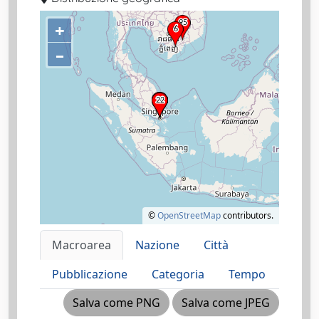
+
–
©
OpenStreetMap
contributors.
Macroarea
Nazione
Città
Pubblicazione
Categoria
Tempo
Salva come PNG
Salva come JPEG