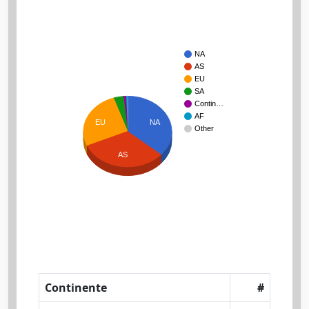
NA
AS
EU
SA
Contin…
AF
NA
EU
Other
AS
Continente
#