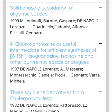
Solid phase glycosidation of
oligonucleotides
1999 M., Adinolfi; Barone, Gaspare; DE NAPOLI,
Lorenzo; L., Guariniello; Iadonisi, Alfonso;
Piccialli, Gennaro
6-Chloroxanthosine as useful
intermediate for efficient syntheses of
[6-15N]-isoguanosine, isoinosine and
other purine nucleoside analogues
1997 DE NAPOLI, Lorenzo; A., Messere;
Montesarchio, Daniela; Piccialli, Gennaro; Varra,
Michela
Three squalene derivatives from
Caulerpa prolifera
1982 DE NAPOLI, Lorenzo; Fattorusso, E.;
Magno, S.; Mayol, Luciano