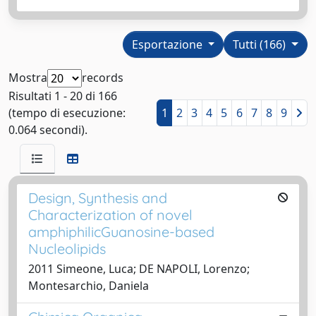
Esportazione
Tutti (166)
Mostra
records
Risultati 1 - 20 di 166
(tempo di esecuzione:
1
2
3
4
5
6
7
8
9
0.064 secondi).
Design, Synthesis and
Characterization of novel
amphiphilicGuanosine-based
Nucleolipids
2011 Simeone, Luca; DE NAPOLI, Lorenzo;
Montesarchio, Daniela