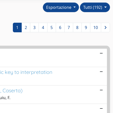
Esportazione
Tutti (192)
1
2
3
4
5
6
7
8
9
10
c key to interpretation
, Caserta)
iu, F.