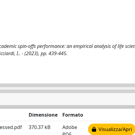
cademic spin-offs performance: an empirical analysis of life scie
Ricciardi, I.. - (2023), pp. 439-445.
Dimensione
Formato
essed.pdf
370.37 kB
Adobe
Visualizza/Apri
PDF