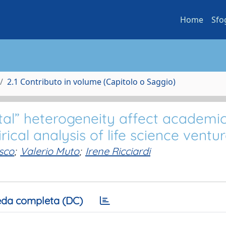
Home
Sfo
2.1 Contributo in volume (Capitolo o Saggio)
ntal” heterogeneity affect academi
ical analysis of life science ventu
sco
;
Valerio Muto
;
Irene Ricciardi
da completa (DC)