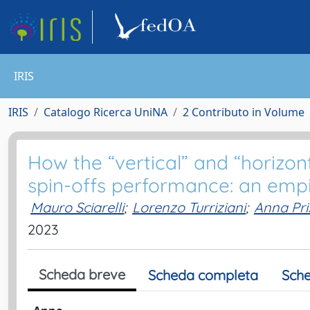
IRIS
IRIS
Catalogo Ricerca UniNA
2 Contributo in Volume
How the “vertical” and “horizo
spin-offs performance: an empir
Mauro Sciarelli
;
Lorenzo Turriziani
;
Anna Pri
2023
Scheda breve
Scheda completa
Sche