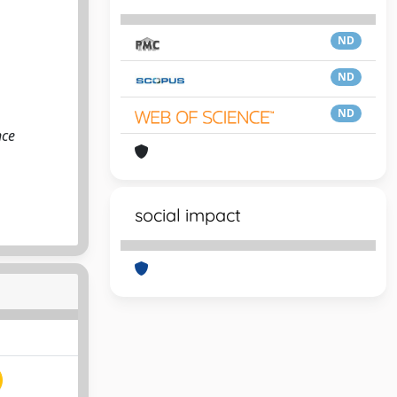
ND
ND
ND
nce
social impact