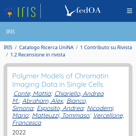
IRIS
IRIS
Catalogo Ricerca UniNA
1 Contributo su Rivista
1.2 Recensione in rivista
Polymer Models of Chromatin
Imaging Data in Single Cells
Conte, Mattia
;
Chiariello, Andrea
M.
;
Abraham, Alex
;
Bianco,
Simona
;
Esposito, Andrea
;
Nicodemi,
Mario
;
Matteuzzi, Tommaso
;
Vercellone,
Francesca
2022