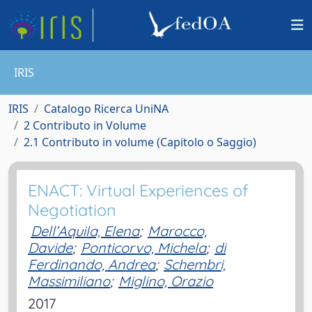
IRIS
IRIS
Catalogo Ricerca UniNA
2 Contributo in Volume
2.1 Contributo in volume (Capitolo o Saggio)
ENACT: Virtual Experiences of
Negotiation
Dell’Aquila, Elena
;
Marocco,
Davide
;
Ponticorvo, Michela
;
di
Ferdinando, Andrea
;
Schembri,
Massimiliano
;
Miglino, Orazio
2017