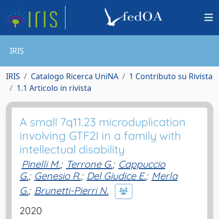
IRIS
IRIS
Catalogo Ricerca UniNA
1 Contributo su Rivista
1.1 Articolo in rivista
A small 7q11.23 microduplication
involving GTF2I in a family with
intellectual disability
Pinelli M.
;
Terrone G.
;
Cappuccio
G.
;
Genesio R.
;
Del Giudice E.
;
Merla
G.
;
Brunetti-Pierri N.
2020