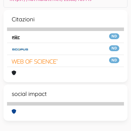
Citazioni
ND
ND
ND
social impact