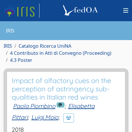
IRIS
IRIS
Catalogo Ricerca UniNA
4 Contributo in Atti di Convegno (Proceeding)
4.3 Poster
Impact of olfactory cues on the
perception of astringency sub-
qualities in Italian red wines
Paola Piombino
;
Elisabetta
Pittari
;
Luigi Moio
;
2018