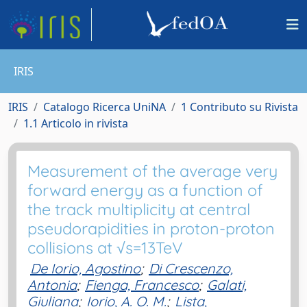
IRIS
IRIS
Catalogo Ricerca UniNA
1 Contributo su Rivista
1.1 Articolo in rivista
Measurement of the average very
forward energy as a function of
the track multiplicity at central
pseudorapidities in proton-proton
collisions at √s=13TeV
De Iorio, Agostino
;
Di Crescenzo,
Antonia
;
Fienga, Francesco
;
Galati,
Giuliana
;
Iorio, A. O. M.
;
Lista,