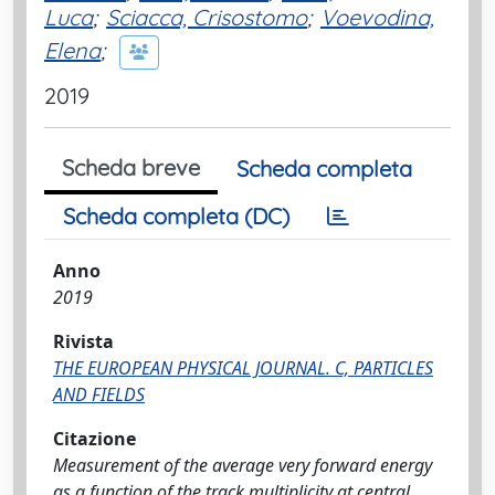
Luca
;
Sciacca, Crisostomo
;
Voevodina,
Elena
;
2019
Scheda breve
Scheda completa
Scheda completa (DC)
Anno
2019
Rivista
THE EUROPEAN PHYSICAL JOURNAL. C, PARTICLES
AND FIELDS
Citazione
Measurement of the average very forward energy
as a function of the track multiplicity at central