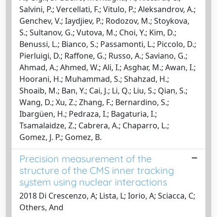
Salvini, P.; Vercellati, F.; Vitulo, P.; Aleksandrov, A.;
Genchev, V.; Iaydjiev, P.; Rodozov, M.; Stoykova,
S.; Sultanov, G.; Vutova, M.; Choi, Y.; Kim, D.;
Benussi, L.; Bianco, S.; Passamonti, L.; Piccolo, D.;
Pierluigi, D.; Raffone, G.; Russo, A.; Saviano, G.;
Ahmad, A.; Ahmed, W.; Ali, I.; Asghar, M.; Awan, I.;
Hoorani, H.; Muhammad, S.; Shahzad, H.;
Shoaib, M.; Ban, Y.; Cai, J.; Li, Q.; Liu, S.; Qian, S.;
Wang, D.; Xu, Z.; Zhang, F.; Bernardino, S.;
Ibargüen, H.; Pedraza, I.; Bagaturia, I.;
Tsamalaidze, Z.; Cabrera, A.; Chaparro, L.;
Gomez, J. P.; Gomez, B.
Precision measurement of the
structure of the CMS inner tracking
system using nuclear interactions
2018 Di Crescenzo, A; Lista, L; Iorio, A; Sciacca, C;
Others, And