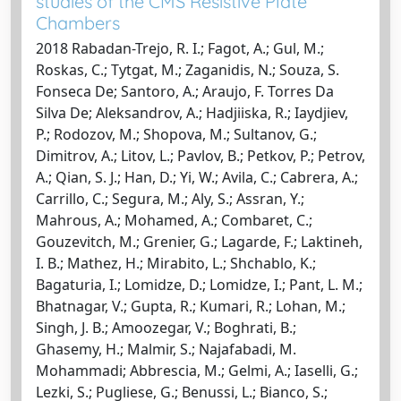
studies of the CMS Resistive Plate
Chambers
2018 Rabadan-Trejo, R. I.; Fagot, A.; Gul, M.;
Roskas, C.; Tytgat, M.; Zaganidis, N.; Souza, S.
Fonseca De; Santoro, A.; Araujo, F. Torres Da
Silva De; Aleksandrov, A.; Hadjiiska, R.; Iaydjiev,
P.; Rodozov, M.; Shopova, M.; Sultanov, G.;
Dimitrov, A.; Litov, L.; Pavlov, B.; Petkov, P.; Petrov,
A.; Qian, S. J.; Han, D.; Yi, W.; Avila, C.; Cabrera, A.;
Carrillo, C.; Segura, M.; Aly, S.; Assran, Y.;
Mahrous, A.; Mohamed, A.; Combaret, C.;
Gouzevitch, M.; Grenier, G.; Lagarde, F.; Laktineh,
I. B.; Mathez, H.; Mirabito, L.; Shchablo, K.;
Bagaturia, I.; Lomidze, D.; Lomidze, I.; Pant, L. M.;
Bhatnagar, V.; Gupta, R.; Kumari, R.; Lohan, M.;
Singh, J. B.; Amoozegar, V.; Boghrati, B.;
Ghasemy, H.; Malmir, S.; Najafabadi, M.
Mohammadi; Abbrescia, M.; Gelmi, A.; Iaselli, G.;
Lezki, S.; Pugliese, G.; Benussi, L.; Bianco, S.;