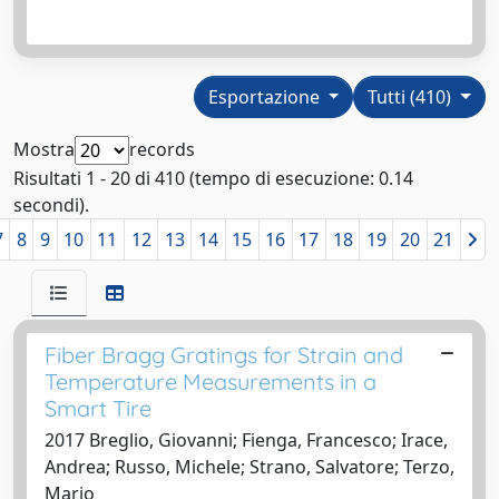
Esportazione
Tutti (410)
Mostra
records
Risultati 1 - 20 di 410 (tempo di esecuzione: 0.14
secondi).
7
8
9
10
11
12
13
14
15
16
17
18
19
20
21
Fiber Bragg Gratings for Strain and
Temperature Measurements in a
Smart Tire
2017 Breglio, Giovanni; Fienga, Francesco; Irace,
Andrea; Russo, Michele; Strano, Salvatore; Terzo,
Mario