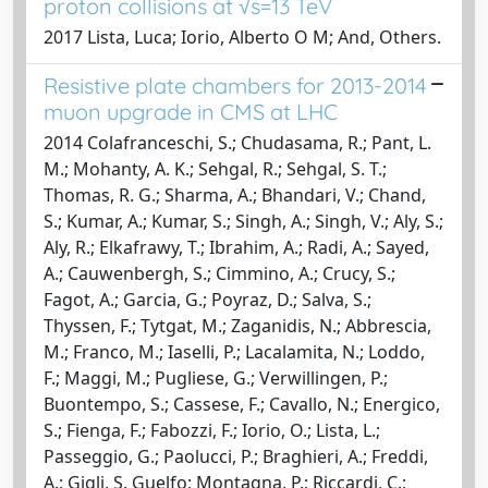
proton collisions at √s=13 TeV
2017 Lista, Luca; Iorio, Alberto O M; And, Others.
Resistive plate chambers for 2013-2014
muon upgrade in CMS at LHC
2014 Colafranceschi, S.; Chudasama, R.; Pant, L.
M.; Mohanty, A. K.; Sehgal, R.; Sehgal, S. T.;
Thomas, R. G.; Sharma, A.; Bhandari, V.; Chand,
S.; Kumar, A.; Kumar, S.; Singh, A.; Singh, V.; Aly, S.;
Aly, R.; Elkafrawy, T.; Ibrahim, A.; Radi, A.; Sayed,
A.; Cauwenbergh, S.; Cimmino, A.; Crucy, S.;
Fagot, A.; Garcia, G.; Poyraz, D.; Salva, S.;
Thyssen, F.; Tytgat, M.; Zaganidis, N.; Abbrescia,
M.; Franco, M.; Iaselli, P.; Lacalamita, N.; Loddo,
F.; Maggi, M.; Pugliese, G.; Verwillingen, P.;
Buontempo, S.; Cassese, F.; Cavallo, N.; Energico,
S.; Fienga, F.; Fabozzi, F.; Iorio, O.; Lista, L.;
Passeggio, G.; Paolucci, P.; Braghieri, A.; Freddi,
A.; Gigli, S. Guelfo; Montagna, P.; Riccardi, C.;