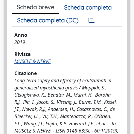
Scheda breve
Scheda completa
Scheda completa (DC)
Anno
2019
Rivista
MUSCLE & NERVE
Citazione
Long-term safety and efficacy of eculizumab in
generalized myasthenia gravis / Muppidi, S.,
Utsugisawa, K., Benatar, M., Murai, H., Barohn,
R.J., Illa, I., Jacob, S., Vissing, J., Burns, T.M., Kissel,
J.T., Nowak, R.J., Andersen, H., Casasnovas, C., de
Bleecker, J.L., Vu, T.H., Mantegazza, R., O'Brien,
F.L., Wang, J.J., Fujita, K.P., Howard, J.F., et al.. - In:
MUSCLE & NERVE. - ISSN 0148-639X. - 60:1(2019),