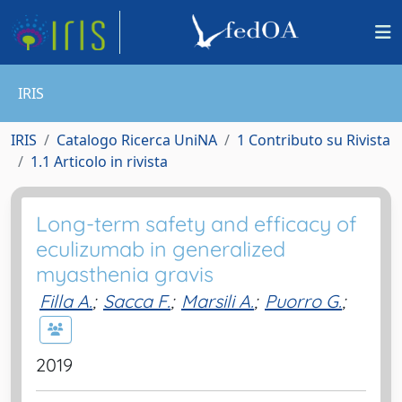
IRIS
IRIS
Catalogo Ricerca UniNA
1 Contributo su Rivista
1.1 Articolo in rivista
Long-term safety and efficacy of
eculizumab in generalized
myasthenia gravis
Filla A.
;
Sacca F.
;
Marsili A.
;
Puorro G.
;
2019