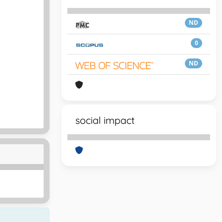
ND
0
ND
social impact