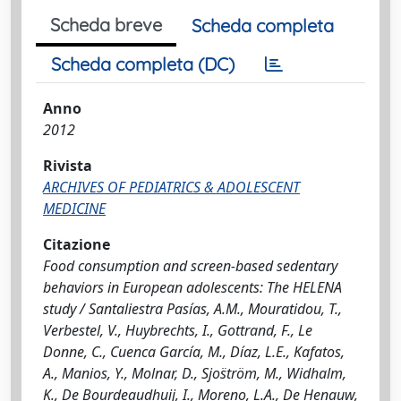
Scheda breve
Scheda completa
Scheda completa (DC)
Anno
2012
Rivista
ARCHIVES OF PEDIATRICS & ADOLESCENT
MEDICINE
Citazione
Food consumption and screen-based sedentary
behaviors in European adolescents: The HELENA
study / Santaliestra Pasías, A.M., Mouratidou, T.,
Verbestel, V., Huybrechts, I., Gottrand, F., Le
Donne, C., Cuenca García, M., Díaz, L.E., Kafatos,
A., Manios, Y., Molnar, D., Sjos̈tröm, M., Widhalm,
K., De Bourdeaudhuij, I., Moreno, L.A., De Henauw,