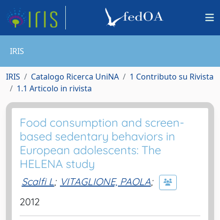
IRIS
IRIS
Catalogo Ricerca UniNA
1 Contributo su Rivista
1.1 Articolo in rivista
Food consumption and screen-
based sedentary behaviors in
European adolescents: The
HELENA study
Scalfi L
;
VITAGLIONE, PAOLA
;
2012