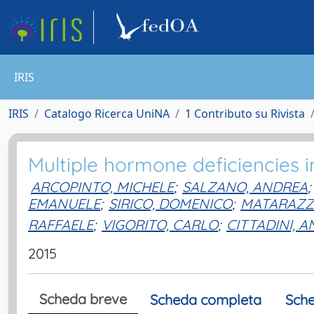
IRIS
IRIS
Catalogo Ricerca UniNA
1 Contributo su Rivista
Multiple hormone deficiencies in
ARCOPINTO, MICHELE
;
SALZANO, ANDREA
;
EMANUELE
;
SIRICO, DOMENICO
;
MATARAZZ
RAFFAELE
;
VIGORITO, CARLO
;
CITTADINI, 
2015
Scheda breve
Scheda completa
Sche