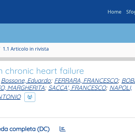
Home
Sfo
1.1 Articolo in rivista
 chronic heart failure
Bossone, Eduardo
;
FERRARA, FRANCESCO
;
BOBB
O, MARGHERITA
;
SACCA', FRANCESCO
;
NAPOLI,
ANTONIO
da completa (DC)