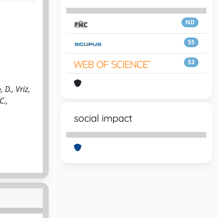
ND
55
53
 D., Vriz,
C.,
social impact