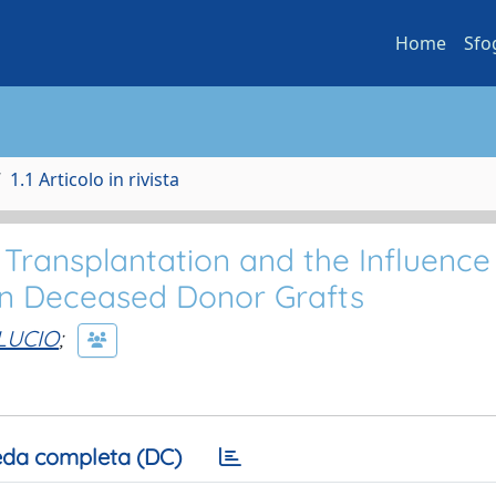
Home
Sfo
1.1 Articolo in rivista
r Transplantation and the Influence
in Deceased Donor Grafts
 LUCIO
;
da completa (DC)