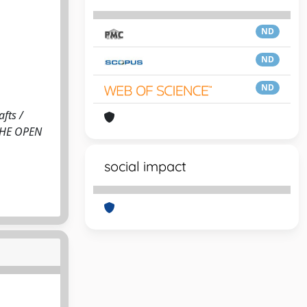
ND
ND
ND
fts /
: THE OPEN
social impact