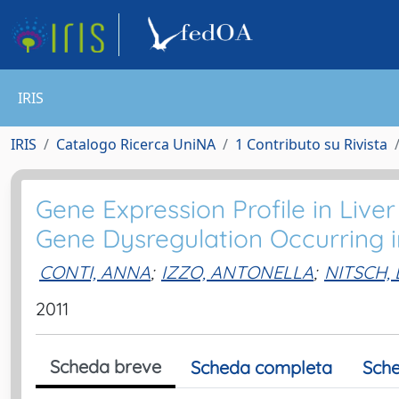
IRIS
IRIS
Catalogo Ricerca UniNA
1 Contributo su Rivista
Gene Expression Profile in Live
Gene Dysregulation Occurring 
CONTI, ANNA
;
IZZO, ANTONELLA
;
NITSCH,
2011
Scheda breve
Scheda completa
Sche