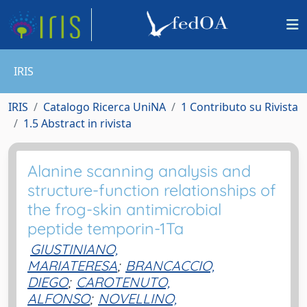
IRIS
IRIS
Catalogo Ricerca UniNA
1 Contributo su Rivista
1.5 Abstract in rivista
Alanine scanning analysis and
structure-function relationships of
the frog-skin antimicrobial
peptide temporin-1Ta
GIUSTINIANO,
MARIATERESA
;
BRANCACCIO,
DIEGO
;
CAROTENUTO,
ALFONSO
;
NOVELLINO,