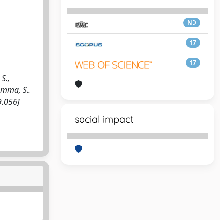
ND
17
17
 S.,
Gemma, S..
9.056]
social impact