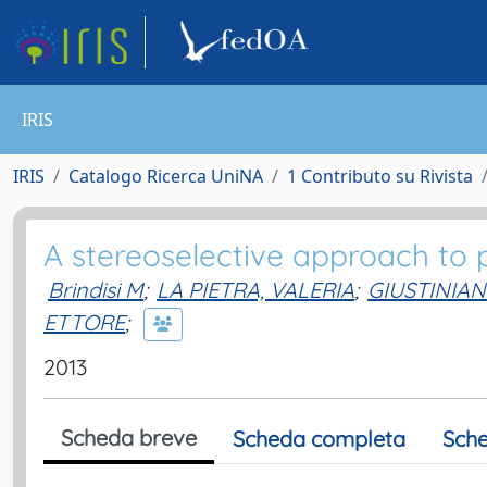
IRIS
IRIS
Catalogo Ricerca UniNA
1 Contributo su Rivista
A stereoselective approach to 
Brindisi M
;
LA PIETRA, VALERIA
;
GIUSTINIAN
ETTORE
;
2013
Scheda breve
Scheda completa
Sche