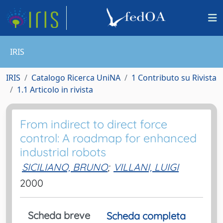
IRIS
IRIS
Catalogo Ricerca UniNA
1 Contributo su Rivista
1.1 Articolo in rivista
From indirect to direct force
control: A roadmap for enhanced
industrial robots
SICILIANO, BRUNO
;
VILLANI, LUIGI
2000
Scheda breve
Scheda completa