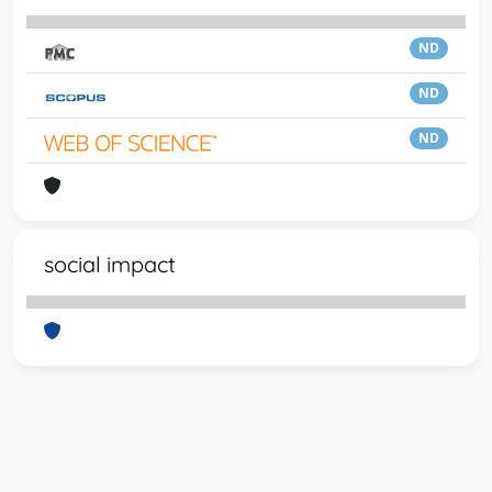
ND
ND
ND
social impact
Powered by
IRIS
-
about IRIS
-