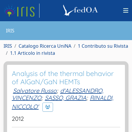
IRIS
IRIS
Catalogo Ricerca UniNA
1 Contributo su Rivista
1.1 Articolo in rivista
Analysis of the thermal behavior
of AlGaN/GaN HEMTs
Salvatore Russo
;
d'ALESSANDRO,
VINCENZO
;
SASSO, GRAZIA
;
RINALDI,
NICCOLO'
2012