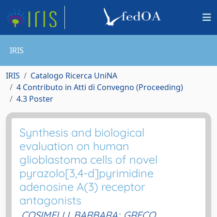
IRIS
IRIS
Catalogo Ricerca UniNA
4 Contributo in Atti di Convegno (Proceeding)
4.3 Poster
Synthesis and biological
evaluation on human
glioblastoma cells of novel
pyrazolo[3,4-d]pyrimidine
adenosine A(3) receptor
antagonists
COSIMELLI, BARBARA
;
GRECO,