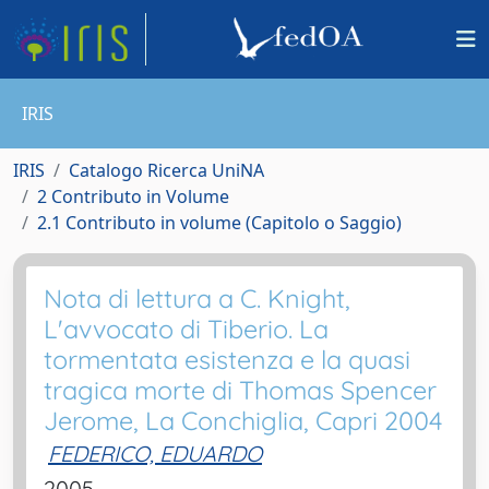
IRIS
IRIS
Catalogo Ricerca UniNA
2 Contributo in Volume
2.1 Contributo in volume (Capitolo o Saggio)
Nota di lettura a C. Knight,
L'avvocato di Tiberio. La
tormentata esistenza e la quasi
tragica morte di Thomas Spencer
Jerome, La Conchiglia, Capri 2004
FEDERICO, EDUARDO
2005