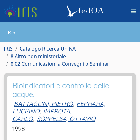
IRIS
IRIS
Catalogo Ricerca UniNA
8 Altro non ministeriale
8.02 Comunicazioni a Convegni o Seminari
Bioindicatori e controllo delle
acque.
BATTAGLINI, PIETRO
;
FERRARA,
LUCIANO
;
IMPROTA,
CARLO
;
SOPPELSA, OTTAVIO
1998