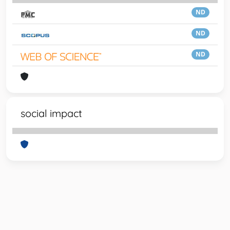
ND
ND
ND
social impact
Powered by
IRIS
-
about IRIS
-
Utilizzo dei cookie
-
Privacy
Copyright © 2026