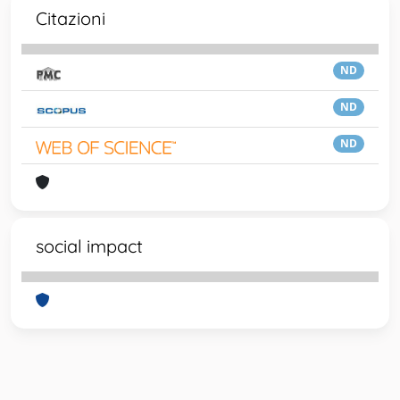
Citazioni
ND
ND
ND
social impact