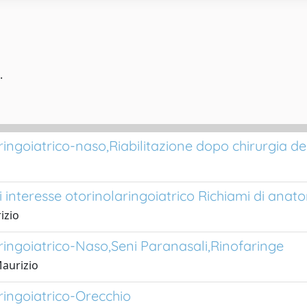
.
ringoiatrico-naso,Riabilitazione dopo chirurgia de
interesse otorinolaringoiatrico Richiami di anatom
izio
aringoiatrico-Naso,Seni Paranasali,Rinofaringe
aurizio
aringoiatrico-Orecchio