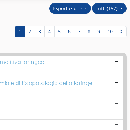
Esportazione
Tutti (197)
1
2
3
4
5
6
7
8
9
10
molitiva laringea
ia e di fisiopatologia della laringe