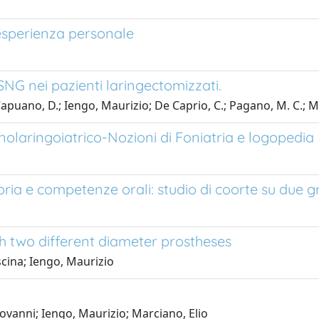
 esperienza personale
SNG nei pazienti laringectomizzati.
Capuano, D.; Iengo, Maurizio; De Caprio, C.; Pagano, M. C.; M
nolaringoiatrico-Nozioni di Foniatria e logopedia
oria e competenze orali: studio di coorte su due gr
th two different diameter prostheses
iscina; Iengo, Maurizio
ovanni; Iengo, Maurizio; Marciano, Elio