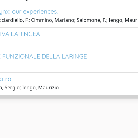
ynx: our experiences.
icciardiello, F.; Cimmino, Mariano; Salomone, P.; Iengo, Maur
IVA LARINGEA
E FUNZIONALE DELLA LARINGE
iatra
a, Sergio; Iengo, Maurizio