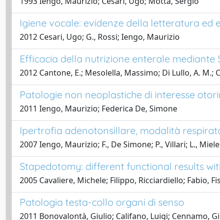
1993 Iengo, Maurizio; Cesari, Ugo; Motta, Sergio
Igiene vocale: evidenze della letteratura ed
2012 Cesari, Ugo; G., Rossi; Iengo, Maurizio
Efficacia della nutrizione enterale mediante 
2012 Cantone, E.; Mesolella, Massimo; Di Lullo, A. M.; 
Patologie non neoplastiche di interesse otori
2011 Iengo, Maurizio; Federica De, Simone
Ipertrofia adenotonsillare, modalità respirat
2007 Iengo, Maurizio; F., De Simone; P., Villari; L., Miele
Stapedotomy: different functional results wi
2005 Cavaliere, Michele; Filippo, Ricciardiello; Fabio, F
Patologia testa-collo organi di senso
2011 Bonovalontà, Giulio; Califano, Luigi; Cennamo, Gi