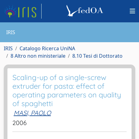
IRIS
IRIS
Catalogo Ricerca UniNA
8 Altro non ministeriale
8.10 Tesi di Dottorato
Scaling-up of a single-screw
extruder for pasta: effect of
operating parameters on quality
of spaghetti
MASI, PAOLO
2006