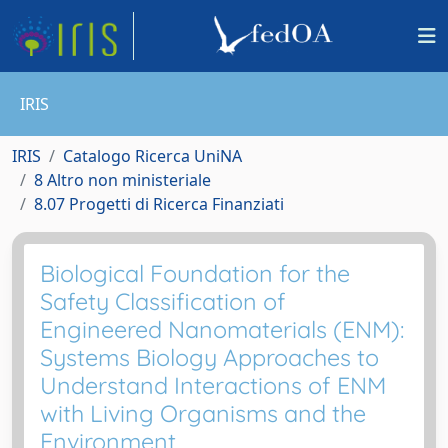
IRIS
IRIS
Catalogo Ricerca UniNA
8 Altro non ministeriale
8.07 Progetti di Ricerca Finanziati
Biological Foundation for the
Safety Classification of
Engineered Nanomaterials (ENM):
Systems Biology Approaches to
Understand Interactions of ENM
with Living Organisms and the
Environment