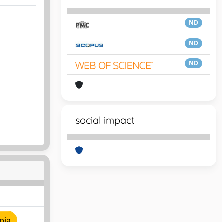
ND
ND
ND
social impact
pia