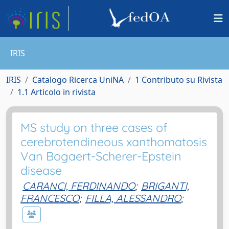
IRIS
IRIS
Catalogo Ricerca UniNA
1 Contributo su Rivista
1.1 Articolo in rivista
MS study on three cases of
cerebrotendineous xanthomatosis
Van Bogaert-Scherer-Epstein
disease
CARANCI, FERDINANDO
;
BRIGANTI,
FRANCESCO
;
FILLA, ALESSANDRO
;