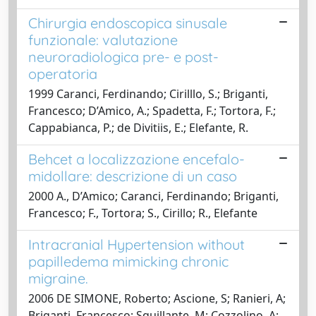
Chirurgia endoscopica sinusale
funzionale: valutazione
neuroradiologica pre- e post-
operatoria
1999 Caranci, Ferdinando; Cirilllo, S.; Briganti,
Francesco; D’Amico, A.; Spadetta, F.; Tortora, F.;
Cappabianca, P.; de Divitiis, E.; Elefante, R.
Behcet a localizzazione encefalo-
midollare: descrizione di un caso
2000 A., D’Amico; Caranci, Ferdinando; Briganti,
Francesco; F., Tortora; S., Cirillo; R., Elefante
Intracranial Hypertension without
papilledema mimicking chronic
migraine.
2006 DE SIMONE, Roberto; Ascione, S; Ranieri, A;
Briganti, Francesco; Squillante, M; Cozzolino, A;