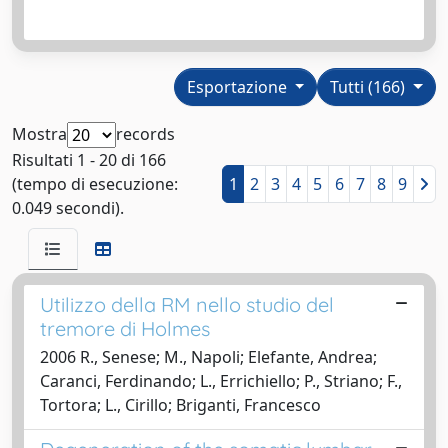
Esportazione
Tutti (166)
Mostra
records
Risultati 1 - 20 di 166
(tempo di esecuzione:
1
2
3
4
5
6
7
8
9
0.049 secondi).
Utilizzo della RM nello studio del
tremore di Holmes
2006 R., Senese; M., Napoli; Elefante, Andrea;
Caranci, Ferdinando; L., Errichiello; P., Striano; F.,
Tortora; L., Cirillo; Briganti, Francesco