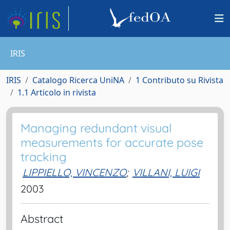
IRIS
IRIS
Catalogo Ricerca UniNA
1 Contributo su Rivista
1.1 Articolo in rivista
Managing redundant visual
measurements for accurate pose
tracking
LIPPIELLO, VINCENZO
;
VILLANI, LUIGI
2003
Abstract