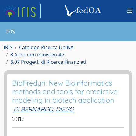
IRIS
IRIS
Catalogo Ricerca UniNA
8 Altro non ministeriale
8.07 Progetti di Ricerca Finanziati
BioPredyn: New Bioinformatics
methods and tools for predictive
modeling in biotech application
DI BERNARDO, DIEGO
2012