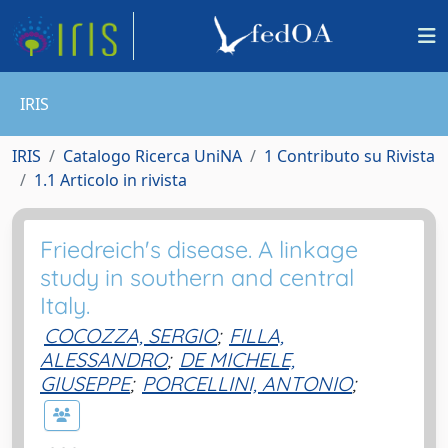
IRIS
IRIS
Catalogo Ricerca UniNA
1 Contributo su Rivista
1.1 Articolo in rivista
Friedreich's disease. A linkage
study in southern and central
Italy.
COCOZZA, SERGIO
;
FILLA,
ALESSANDRO
;
DE MICHELE,
GIUSEPPE
;
PORCELLINI, ANTONIO
;