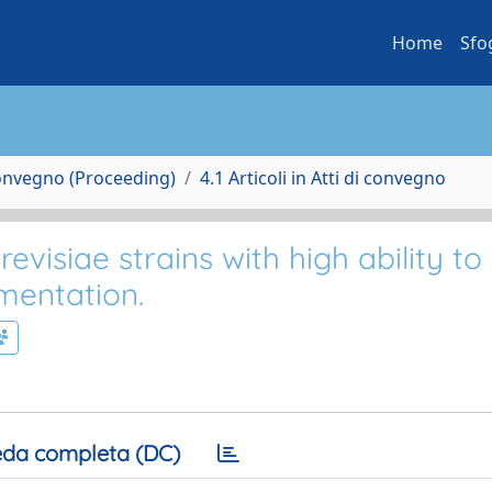
Home
Sfo
Convegno (Proceeding)
4.1 Articoli in Atti di convegno
visiae strains with high ability to
mentation.
da completa (DC)