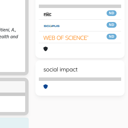
ND
ND
ieni, A.,
health and
ND
social impact