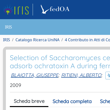
IRIS
IRIS
Catalogo Ricerca UniNA
4 Contributo in Atti di 
Selection of Saccharomyces cere
adsorb ochratoxin A during fer
BLAIOTTA, GIUSEPPE
;
RITIENI, ALBERTO
;
2009
Scheda breve
Scheda completa
Sche