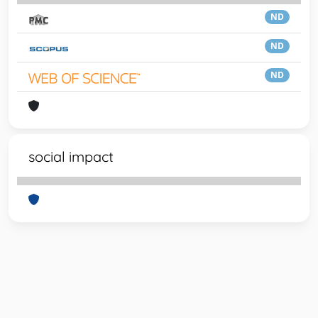
ND
ND
ND
social impact
Powered by
IRIS
-
about IRIS
-
Utilizzo dei cookie
-
Privacy
Copyright © 2026