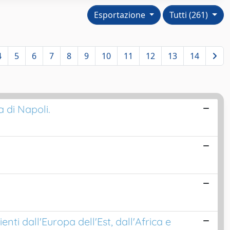
Esportazione
Tutti (261)
4
5
6
7
8
9
10
11
12
13
14
a di Napoli.
nti dall'Europa dell'Est, dall'Africa e