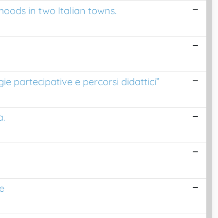
oods in two Italian towns.
e partecipative e percorsi didattici”
a.
e