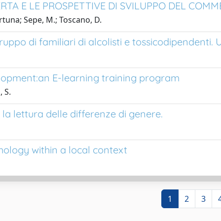
SERTA E LE PROSPETTIVE DI SVILUPPO DEL COM
una; Sepe, M.; Toscano, D.
ppo di familiari di alcolisti e tossicodipendenti. U
lopment:an E-learning training program
 S.
la lettura delle differenze di genere.
ology within a local context
1
2
3