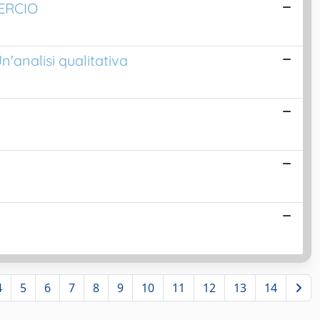
MERCIO
n'analisi qualitativa
4
5
6
7
8
9
10
11
12
13
14