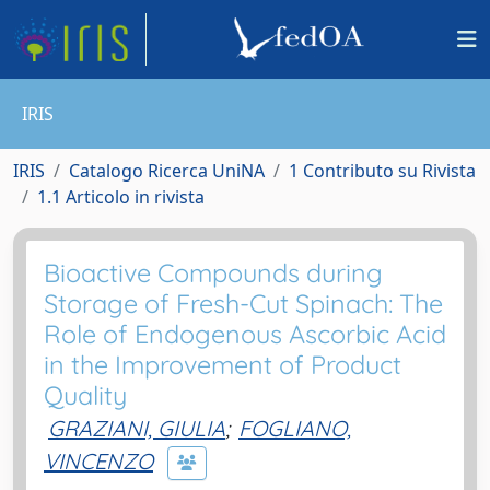
IRIS
IRIS
Catalogo Ricerca UniNA
1 Contributo su Rivista
1.1 Articolo in rivista
Bioactive Compounds during
Storage of Fresh-Cut Spinach: The
Role of Endogenous Ascorbic Acid
in the Improvement of Product
Quality
GRAZIANI, GIULIA
;
FOGLIANO,
VINCENZO