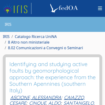
IRIS
IRIS
Catalogo Ricerca UniNA
8 Altro non ministeriale
8.02 Comunicazioni a Convegni o Seminari
Identifying and studying active
faults by geomorphological
approach: the experience from the
Southern Apennines (southern
Italy)
ASCIONE, ALESSANDRA
;
CAIAZZO,
CESARE
;
CINQUE, ALDO
;
SANTANGELO,