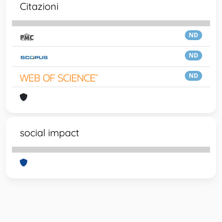
Citazioni
ND
ND
ND
social impact