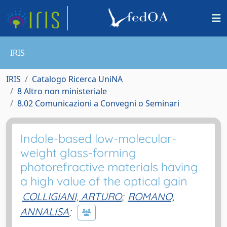
IRIS
IRIS
Catalogo Ricerca UniNA
8 Altro non ministeriale
8.02 Comunicazioni a Convegni o Seminari
Indole-based low-molecular-
weight glass-forming
photorefractive materials having
a high value of the optical gain
COLLIGIANI, ARTURO
;
ROMANO,
ANNALISA
;