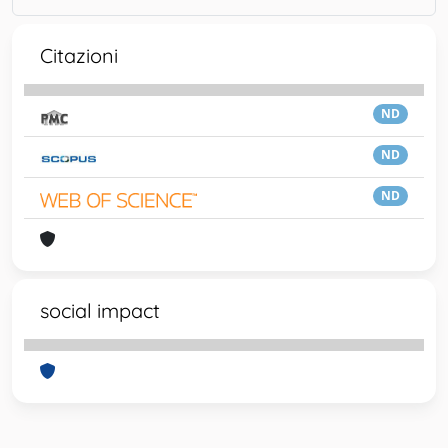
Citazioni
ND
ND
ND
social impact