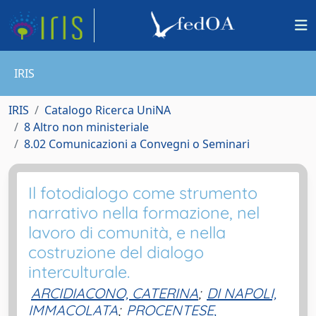
IRIS
IRIS
Catalogo Ricerca UniNA
8 Altro non ministeriale
8.02 Comunicazioni a Convegni o Seminari
Il fotodialogo come strumento
narrativo nella formazione, nel
lavoro di comunità, e nella
costruzione del dialogo
interculturale.
ARCIDIACONO, CATERINA
;
DI NAPOLI,
IMMACOLATA
;
PROCENTESE,