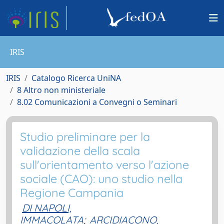
IRIS
IRIS
Catalogo Ricerca UniNA
8 Altro non ministeriale
8.02 Comunicazioni a Convegni o Seminari
Studio preliminare per la
validazione della scala
sull'orientamento verso l'azione
sociale (CAO): uno studio nella
Regione Campania
DI NAPOLI,
IMMACOLATA
;
ARCIDIACONO,