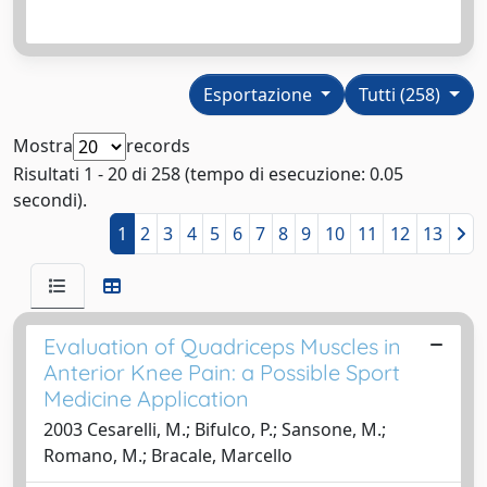
Esportazione
Tutti (258)
Mostra
records
Risultati 1 - 20 di 258 (tempo di esecuzione: 0.05
secondi).
1
2
3
4
5
6
7
8
9
10
11
12
13
Evaluation of Quadriceps Muscles in
Anterior Knee Pain: a Possible Sport
Medicine Application
2003 Cesarelli, M.; Bifulco, P.; Sansone, M.;
Romano, M.; Bracale, Marcello