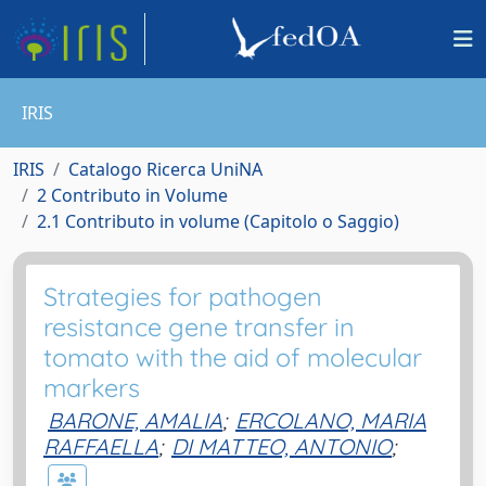
IRIS
IRIS
Catalogo Ricerca UniNA
2 Contributo in Volume
2.1 Contributo in volume (Capitolo o Saggio)
Strategies for pathogen
resistance gene transfer in
tomato with the aid of molecular
markers
BARONE, AMALIA
;
ERCOLANO, MARIA
RAFFAELLA
;
DI MATTEO, ANTONIO
;