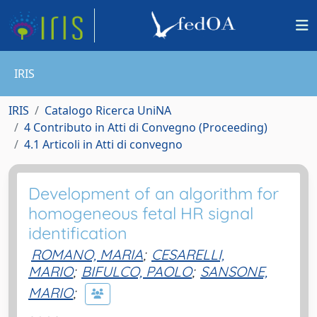
IRIS
IRIS
Catalogo Ricerca UniNA
4 Contributo in Atti di Convegno (Proceeding)
4.1 Articoli in Atti di convegno
Development of an algorithm for
homogeneous fetal HR signal
identification
ROMANO, MARIA
;
CESARELLI,
MARIO
;
BIFULCO, PAOLO
;
SANSONE,
MARIO
;