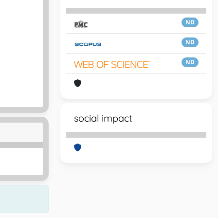
ND
ND
ND
social impact