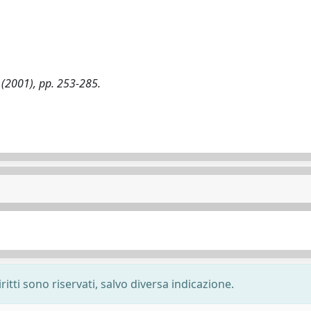
- (2001), pp. 253-285.
ritti sono riservati, salvo diversa indicazione.